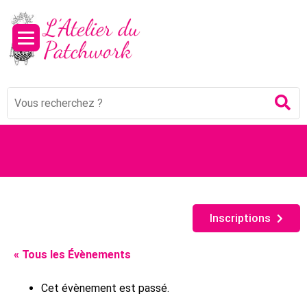
Panneau de gestion des cookies
Mots
Re
clés
:
Inscriptions
« Tous les Évènements
Cet évènement est passé.