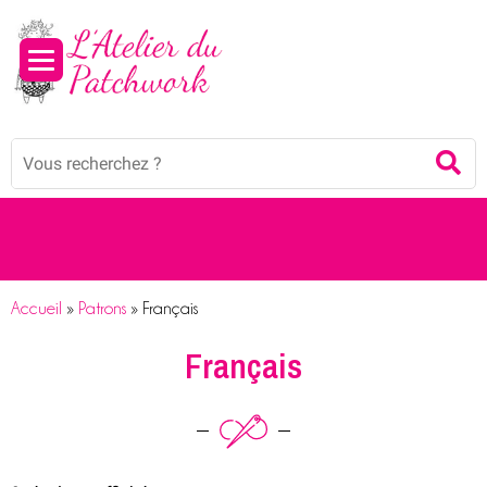
Panneau de gestion des cookies
Mots
Re
clés
:
Accueil
»
Patrons
»
Français
Français