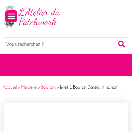
Panneau de gestion des cookies
Mots
Re
clés
:
Accueil
»
Mercerie
»
Boutons
»
livret 1 Bouton Dorsets: initiation