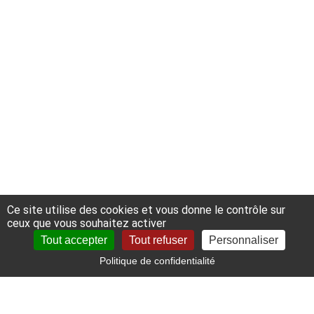
Les ateliers ont lieu les lundi, mardi, jeudi ou
samedi; en demi-journée ou en journée
continue.
Parfois, ils ont lieu avec des intervenants
extérieurs.
N’hésitez pas à me contacter pour toute
demande personnalisée.
Ce site utilise des cookies et vous donne le contrôle sur
Voir l'agenda
ceux que vous souhaitez activer
Tout accepter
Tout refuser
Personnaliser
Politique de confidentialité
Compte
Panier