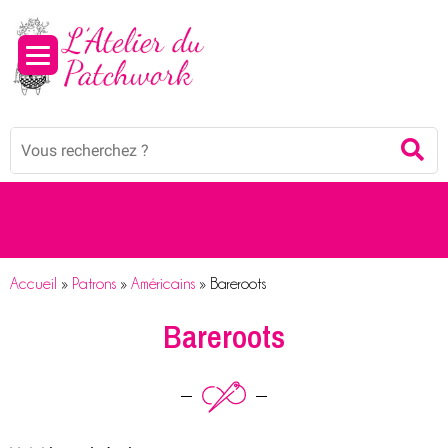
Panneau de gestion des cookies
Mots
Re
clés
:
Accueil
»
Patrons
»
Américains
»
Bareroots
Bareroots