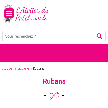
Mots
Re
clés
:
Accueil
»
Broderie
»
Rubans
Rubans