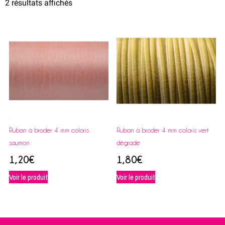
2 résultats affichés
Ruban à broder 4 mm coloris
Ruban à broder 4 mm coloris vert
saumon
dégradé
1,20
€
1,80
€
Voir le produit
Voir le produit