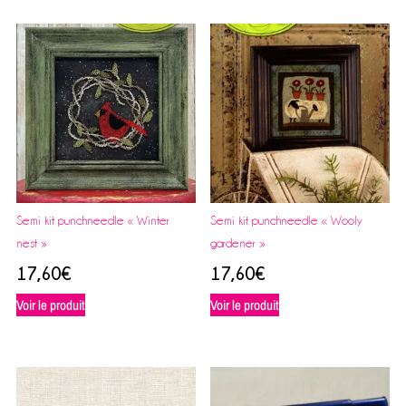
Semi kit punchneedle « Winter
Semi kit punchneedle « Wooly
nest »
gardener »
17,60
€
17,60
€
Voir le produit
Voir le produit