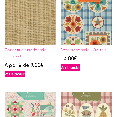
Coupon toile à punchneedle
Patron punchneedle « Autumn »
coloris paille
14,00
€
A partir de
9,00
€
Voir le produit
Voir le produit