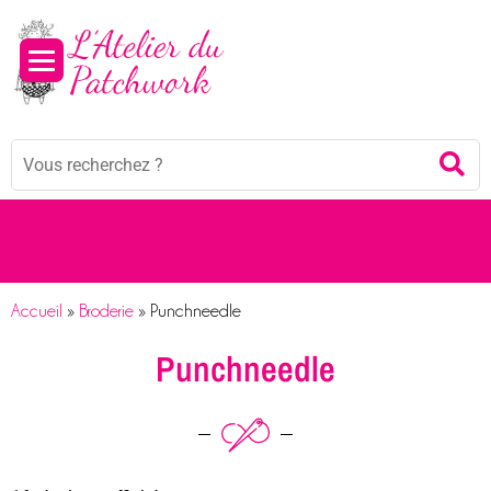
Mots
Re
clés
:
Accueil
»
Broderie
»
Punchneedle
Punchneedle