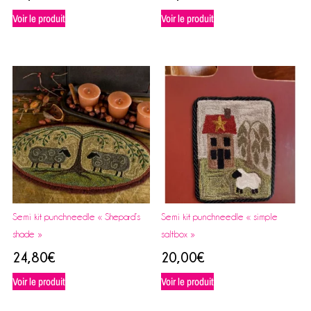
Voir le produit
Voir le produit
Semi kit punchneedle « Shepard’s
Semi kit punchneedle « simple
shade »
saltbox »
24,80
€
20,00
€
Voir le produit
Voir le produit