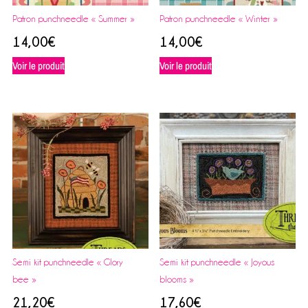
Patron punchneedle « Summer »
Patron punchneedle « Winter »
14,00
€
14,00
€
Voir le produit
Voir le produit
Semi kit punchneedle « Glory
Semi kit punchneedle « Joyous
bee »
blooms »
21,20
€
17,60
€