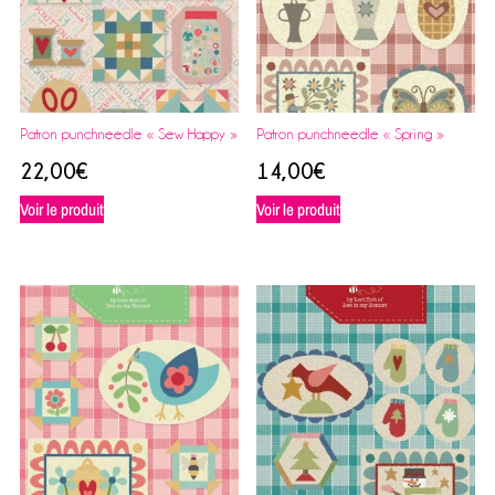
Patron punchneedle « Sew Happy »
Patron punchneedle « Spring »
22,00
€
14,00
€
Voir le produit
Voir le produit