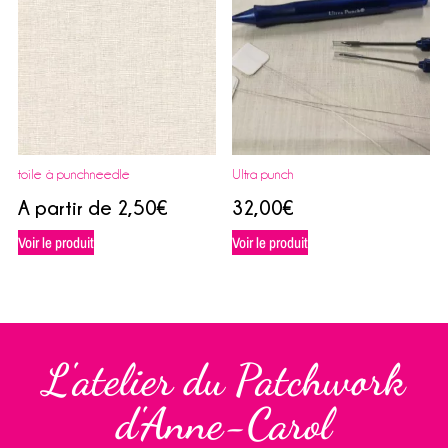
toile à punchneedle
Ultra punch
A partir de
2,50
€
32,00
€
Voir le produit
Voir le produit
L'atelier du Patchwork
d'Anne-Carol