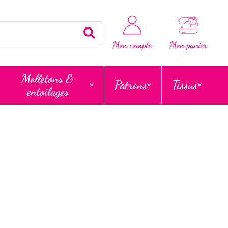
Rechercher
Mon compte
Mon panier
Molletons &
Patrons
Tissus
entoilages