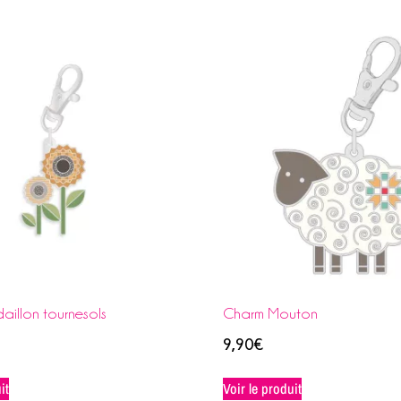
illon tournesols
Charm Mouton
9,90
€
it
Voir le produit