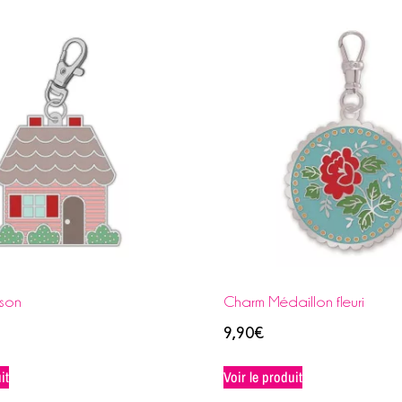
son
Charm Médaillon fleuri
9,90
€
it
Voir le produit