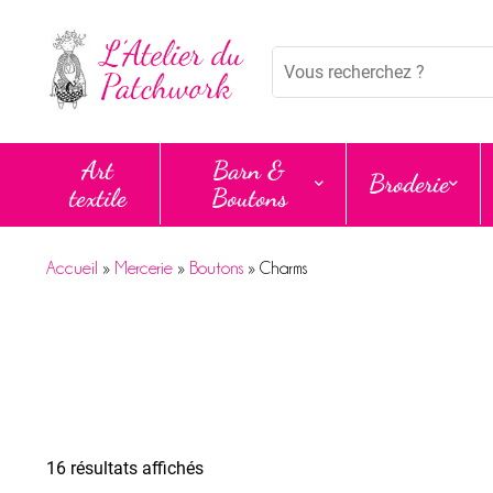
Panneau de gestion des cookies
Mots
clés
:
Art
Barn &
Broderie
textile
Boutons
Accueil
»
Mercerie
»
Boutons
»
Charms
16 résultats affichés