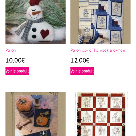
Patron
Patron day of the week snowmen
10,00
€
12,00
€
Voir le produit
Voir le produit