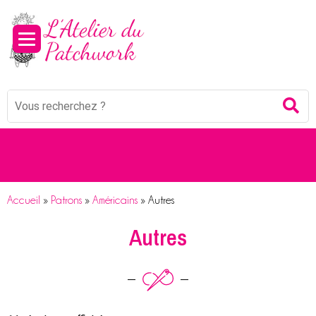
Panneau de gestion des cookies
Mots
Re
clés
:
Accueil
»
Patrons
»
Américains
»
Autres
Autres