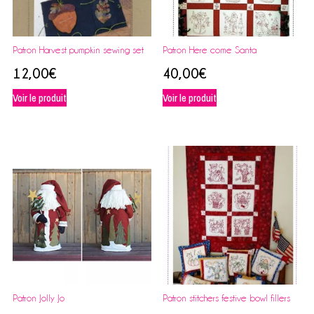
Patron Harvest pumpkin sewing set
Patron Here come Santa
12,00
€
40,00
€
Voir le produit
Voir le produit
Patron Jolly Jo
Patron stitchers festive bowl fillers