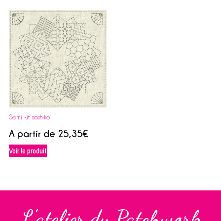
Semi kit sashiko
A partir de
25,35
€
Voir le produit
L'atelier du Patchwork