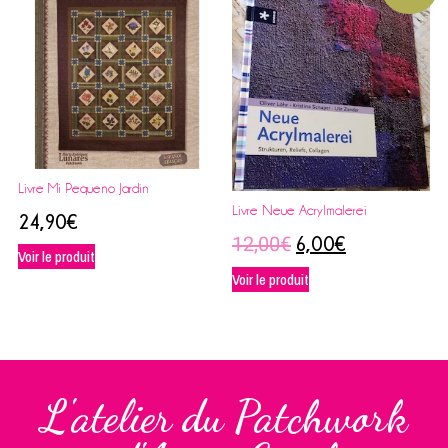
Livre Mi Pequeno Jardin
Livre Neue Acrylmalerei
24,90
€
12,00
€
6,00
€
Voir le produit
Voir le produit
L'atelier du Patchwork