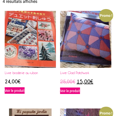
4 résultats affichés
Promo !
Livre broderie au ruban
Livre Glad Patchwork
25,00
€
24,00
€
15,00
€
Voir le produit
Voir le produit
Promo !