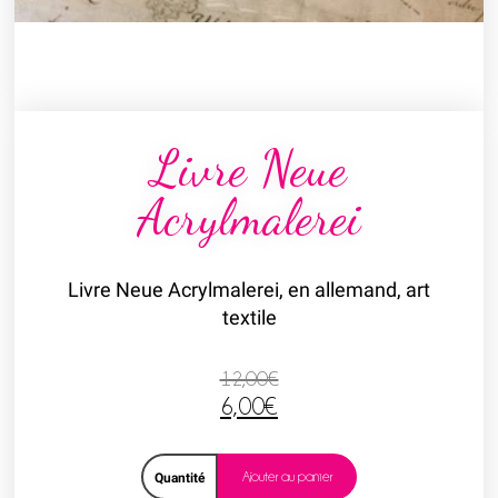
Livre Neue
Acrylmalerei
Livre Neue Acrylmalerei, en allemand, art
textile
12,00
€
6,00
€
Ajouter au panier
Quantité