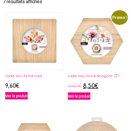
7 résultats affichés
Promo !
cadre bois format carré
cadre bois format hexagone GM
9,60
€
9,60
€
8,50
€
Voir le produit
Voir le produit