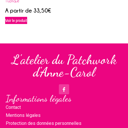
Tryptique
A partir de
33,50
€
Voir le produit
L'atelier du Patchwork
d'Anne-Carol
Informations légales
Contact
Mentions légales
Protection des données personnelles