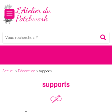
Mots
Re
clés
:
Accueil
»
Décoration
»
supports
supports