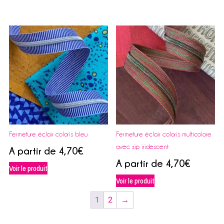
Fermeture éclair coloris bleu
Fermeture éclair coloris multicolore
avec zip iridescent
A partir de
4,70
€
A partir de
4,70
€
Voir le produit
Voir le produit
1
2
→