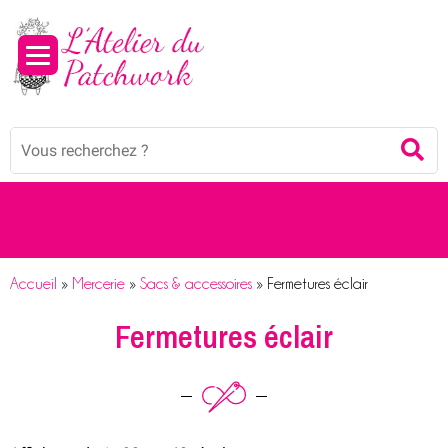
Mots
Re
clés
:
Accueil
»
Mercerie
»
Sacs & accessoires
»
Fermetures éclair
Fermetures éclair