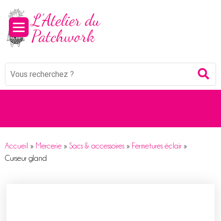
Panneau de gestion des cookies
Mots
Re
clés
:
Accueil
»
Mercerie
»
Sacs & accessoires
»
Fermetures éclair
»
Curseur gland