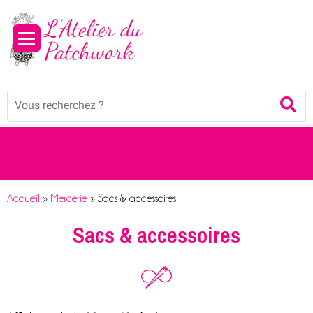
Panneau de gestion des cookies
Mots
Re
clés
:
Accueil
»
Mercerie
»
Sacs & accessoires
Sacs & accessoires