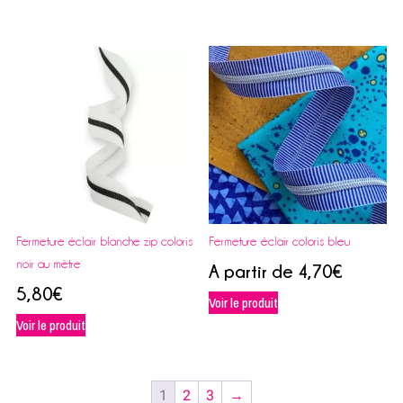
Fermeture éclair blanche zip coloris
Fermeture éclair coloris bleu
noir au mètre
A partir de
4,70
€
5,80
€
Voir le produit
Voir le produit
1
2
3
→