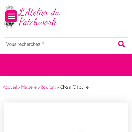
Panneau de gestion des cookies
Mots
Re
clés
:
Accueil
»
Mercerie
»
Boutons
»
Charm Citrouille