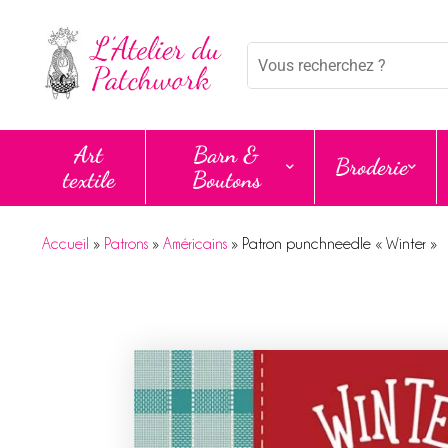
Panneau de gestion des cookies
Mots
clés
:
Art
Barn &
Broderie
textile
Boutons
Accueil
»
Patrons
»
Américains
»
Patron punchneedle « Winter »