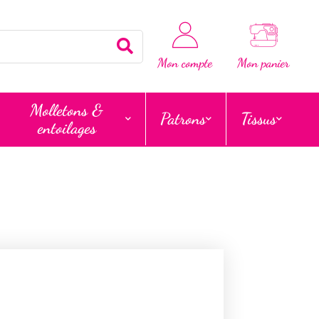
Rechercher
Mon compte
Mon panier
Molletons &
Patrons
Tissus
entoilages