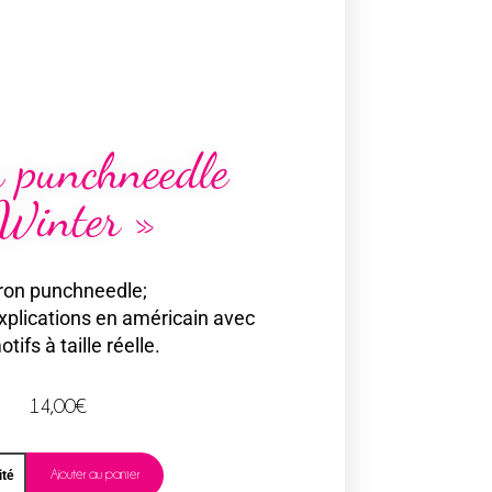
n punchneedle
Winter »
ron punchneedle;
plications en américain avec
otifs à taille réelle.
14,00
€
Ajouter au panier
ité