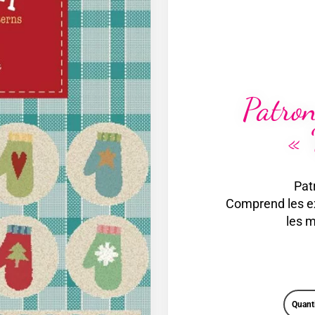
Patro
« 
Pat
Comprend les ex
les m
Quant