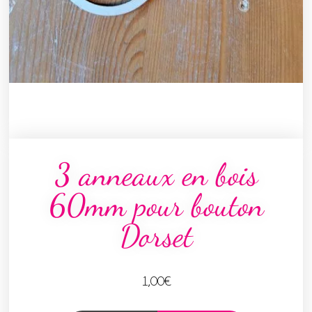
3 anneaux en bois
60mm pour bouton
Dorset
1,00
€