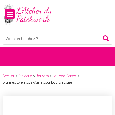
Panneau de gestion des cookies
Mots
Re
clés
:
Accueil
»
Mercerie
»
Boutons
»
Boutons Dorsets
»
3 anneaux en bois 60mm pour bouton Dorset