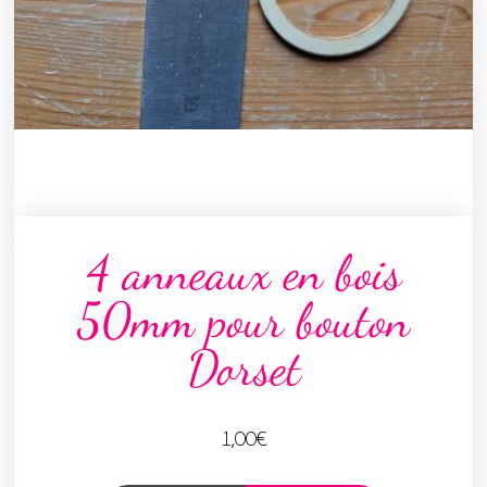
4 anneaux en bois
50mm pour bouton
Dorset
1,00
€