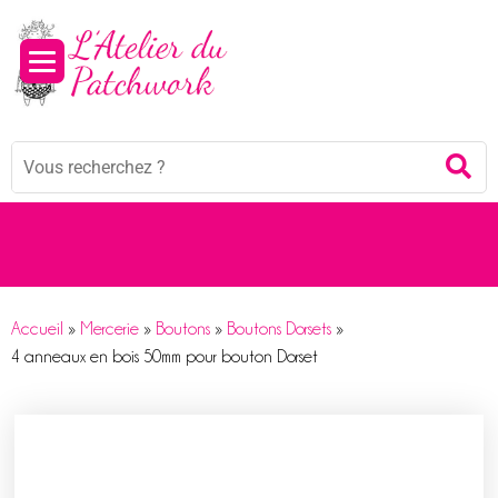
Panneau de gestion des cookies
Mots
Re
clés
:
Accueil
»
Mercerie
»
Boutons
»
Boutons Dorsets
»
4 anneaux en bois 50mm pour bouton Dorset