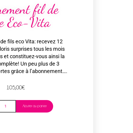
ement fil de
ne Eco-Vita
 fils eco Vita: recevez 12
oris surprises tous les mois
 et constituez-vous ainsi la
complète! Un peu plus de 3
ertes grâce à l’abonnement….
105,00
€
Ajouter au panier