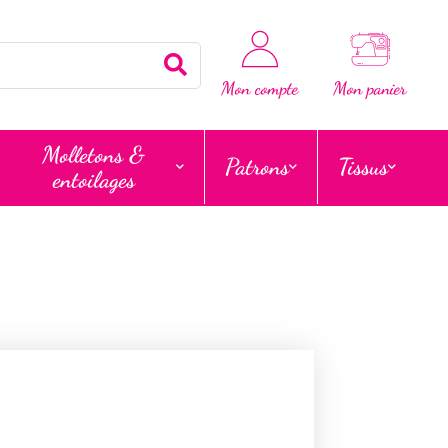
Rechercher
Mon compte
Mon panier
Molletons &
Patrons
Tissus
entoilages