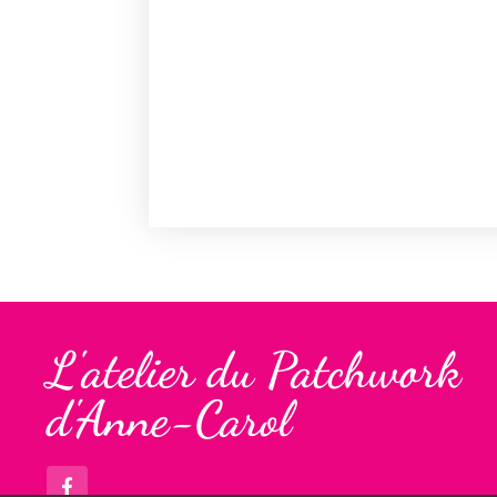
L'atelier du Patchwork
d'Anne-Carol