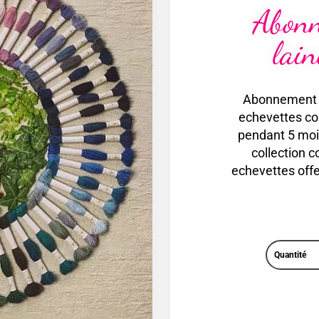
Abonn
lai
Abonnement de
echevettes col
pendant 5 mois
collection 
echevettes off
Quantité