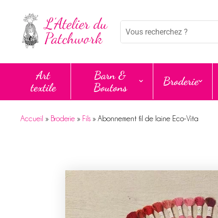
Panneau de gestion des cookies
Mots
clés
:
Art
Barn &
Broderie
textile
Boutons
Accueil
»
Broderie
»
Fils
»
Abonnement fil de laine Eco-Vita