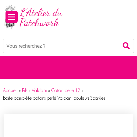
Panneau de gestion des cookies
Mots
Re
clés
:
Accueil
»
Fils
»
Valdani
»
Coton perlé 12
»
Boite complète cotons perlé Valdani couleurs Sparkles