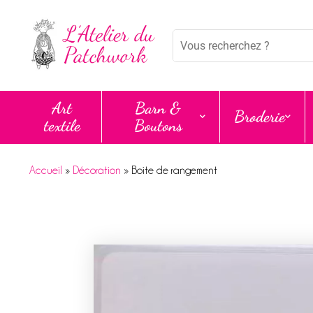
Panneau de gestion des cookies
Mots
clés
:
Art
Barn &
Broderie
textile
Boutons
Accueil
»
Décoration
»
Boite de rangement