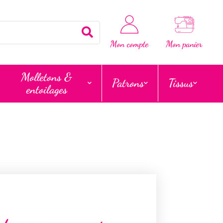
Rechercher
Mon compte
Mon panier
Molletons &
Patrons
Tissus
entoilages