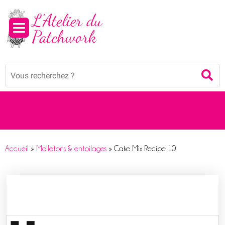
Mots
Re
clés
:
Accueil
»
Molletons & entoilages
»
Cake Mix Recipe 10