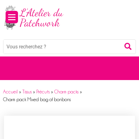
Mots
Re
clés
:
Accueil
»
Tissus
»
Précuts
»
Charm packs
»
Charm pack Mixed bag of bonbons