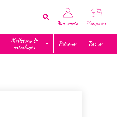
Rechercher
Mon compte
Mon panier
Molletons &
Patrons
Tissus
entoilages