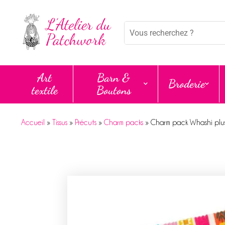
Panneau de gestion des cookies
Mots
clés
:
Art
Barn &
Broderie
textile
Boutons
Accueil
»
Tissus
»
Précuts
»
Charm packs
»
Charm pack Whashi plus