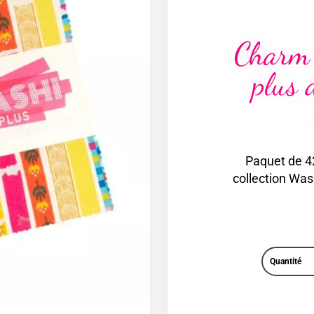
Charm
plus 
Paquet de 42
collection Was
Quantité