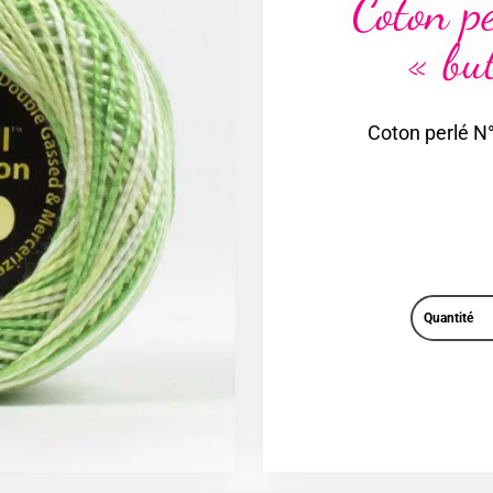
Coton p
« but
Coton perlé N°
Quantité