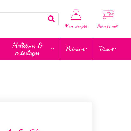
Rechercher
Mon compte
Mon panier
Molletons &
Patrons
Tissus
entoilages