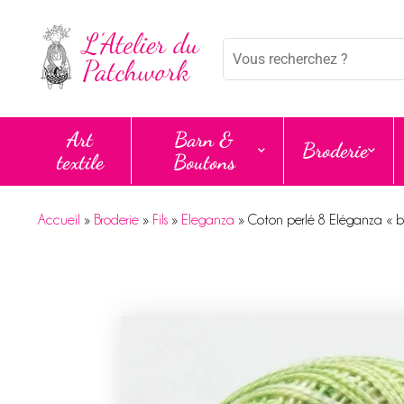
Mots
clés
:
Art
Barn &
Broderie
textile
Boutons
Accueil
»
Broderie
»
Fils
»
Eleganza
»
Coton perlé 8 Eléganza « b