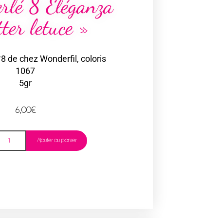
erlé 8 Eléganza
ter letuce »
8 de chez Wonderfil, coloris
1067
5gr
6,00
€
Ajouter au panier