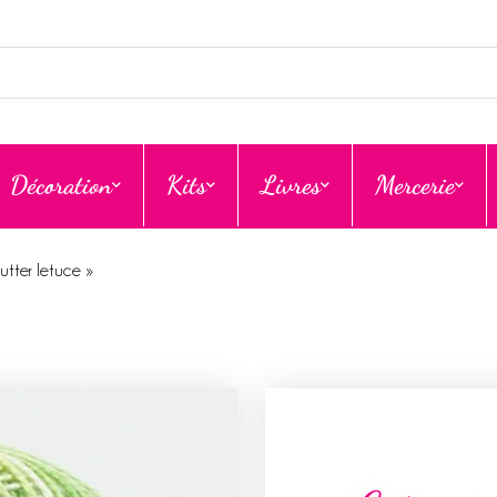
Décoration
Kits
Livres
Mercerie
utter letuce »