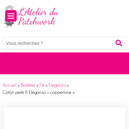
Mots
Re
clés
:
Accueil
»
Broderie
»
Fils
»
Eleganza
»
Coton perlé 8 Eléganza « coppertone »