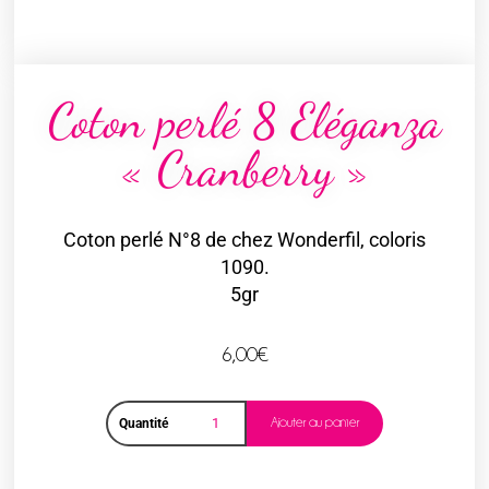
Coton perlé 8 Eléganza
« Cranberry »
Coton perlé N°8 de chez Wonderfil, coloris
1090.
5gr
6,00
€
Ajouter au panier
Quantité