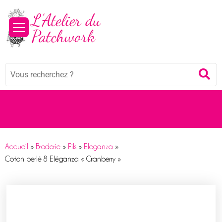
Panneau de gestion des cookies
Mots
Re
clés
:
Accueil
»
Broderie
»
Fils
»
Eleganza
»
Coton perlé 8 Eléganza « Cranberry »