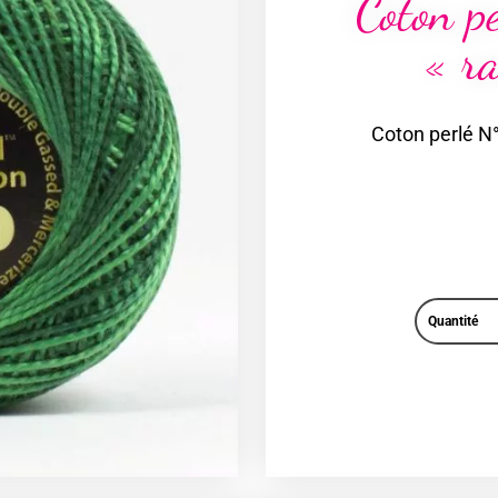
Coton p
« ra
Coton perlé N°
Quantité