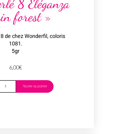
erlé 8 Eléganza
in forest »
8 de chez Wonderfil, coloris
1081.
5gr
6,00
€
Ajouter au panier