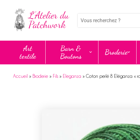
Mots
clés
:
Art
Barn &
Broderie
textile
Boutons
Accueil
»
Broderie
»
Fils
»
Eleganza
»
Coton perlé 8 Eléganza « rai