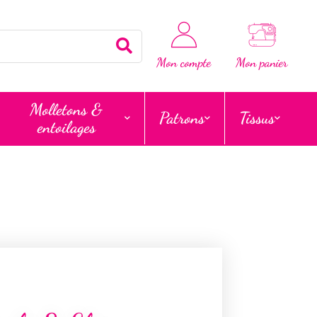
Rechercher
Mon compte
Mon panier
Molletons &
Patrons
Tissus
entoilages