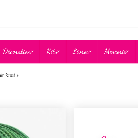
Décoration
Kits
Livres
Mercerie
n forest »