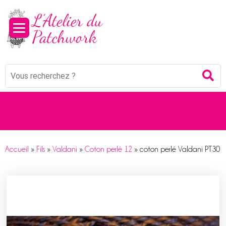
Panneau de gestion des cookies
Mots
Re
clés
:
Accueil
»
Fils
»
Valdani
»
Coton perlé 12
»
coton perlé Valdani PT30