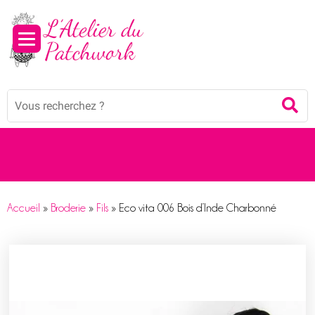
Mots
Re
clés
:
Accueil
»
Broderie
»
Fils
»
Eco vita 006 Bois d’Inde Charbonné