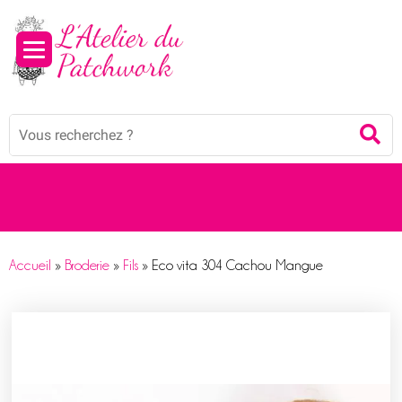
Mots
Re
clés
:
Accueil
»
Broderie
»
Fils
»
Eco vita 304 Cachou Mangue