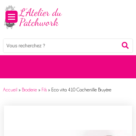
Panneau de gestion des cookies
Mots
Re
clés
:
Accueil
»
Broderie
»
Fils
»
Eco vita 410 Cochenille Bruyère