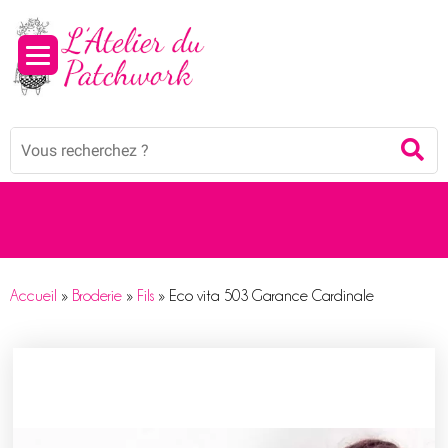
Panneau de gestion des cookies
Mots
Re
clés
:
Accueil
»
Broderie
»
Fils
»
Eco vita 503 Garance Cardinale