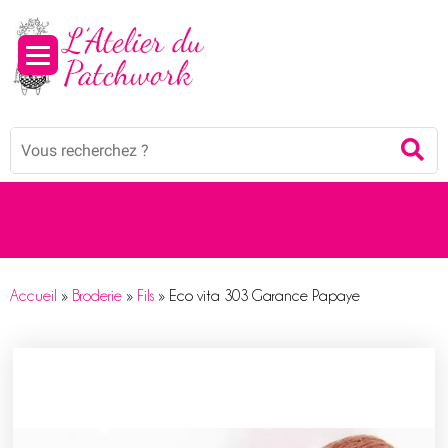
Panneau de gestion des cookies
Mots
Re
clés
:
Accueil
»
Broderie
»
Fils
»
Eco vita 303 Garance Papaye