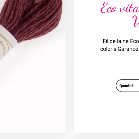
Eco vit
V
Fil de laine Ec
coloris Garance
Quantité