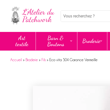
Panneau de gestion des cookies
Mots
clés
:
Art
Barn &
Broderie
textile
Boutons
Accueil
»
Broderie
»
Fils
»
Eco vita 504 Garance Vermeille