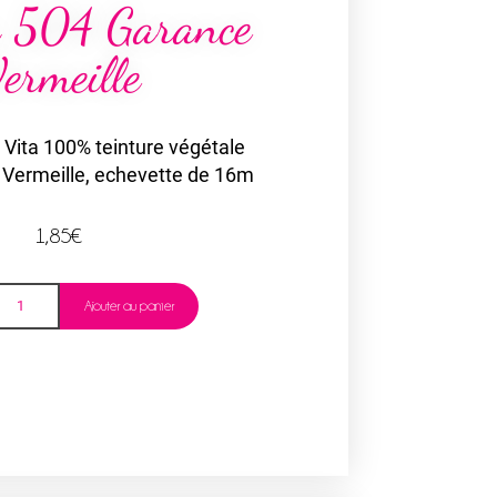
a 504 Garance
ermeille
o Vita 100% teinture végétale
 Vermeille, echevette de 16m
1,85
€
Ajouter au panier