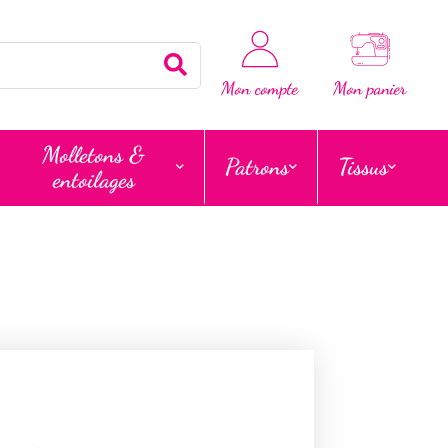
Rechercher
Mon compte
Mon panier
Molletons &
Patrons
Tissus
entoilages