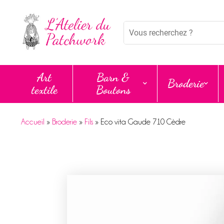
Panneau de gestion des cookies
Mots
clés
:
Art
Barn &
Broderie
textile
Boutons
Accueil
»
Broderie
»
Fils
»
Eco vita Gaude 710 Cèdre