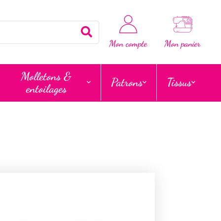
Rechercher
Mon compte
Mon panier
Molletons &
Patrons
Tissus
entoilages