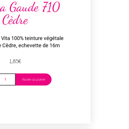
ita Gaude 710
Cèdre
o Vita 100% teinture végétale
e Cèdre, echevette de 16m
1,85
€
Ajouter au panier