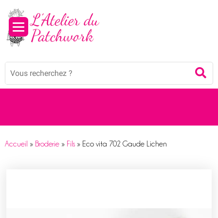
Panneau de gestion des cookies
Mots
Re
clés
:
Accueil
»
Broderie
»
Fils
»
Eco vita 702 Gaude Lichen