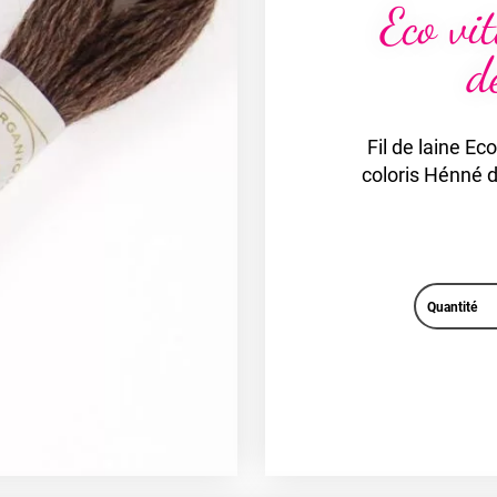
Eco vi
d
Fil de laine Ec
coloris Hénné 
Quantité