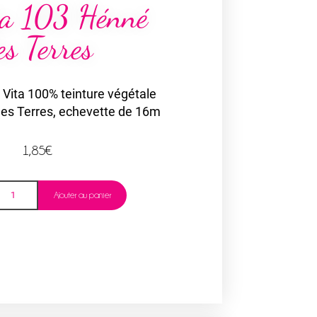
ta 103 Hénné
es Terres
o Vita 100% teinture végétale
des Terres, echevette de 16m
1,85
€
Ajouter au panier