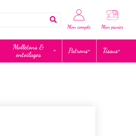
Rechercher
Mon compte
Mon panier
Molletons &
Patrons
Tissus
entoilages