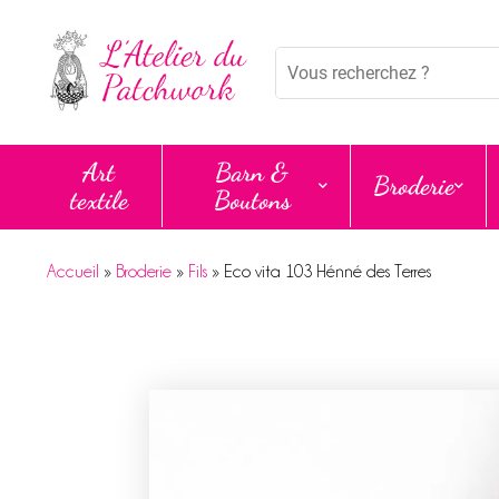
Panneau de gestion des cookies
Mots
clés
:
Art
Barn &
Broderie
textile
Boutons
Accueil
»
Broderie
»
Fils
»
Eco vita 103 Hénné des Terres