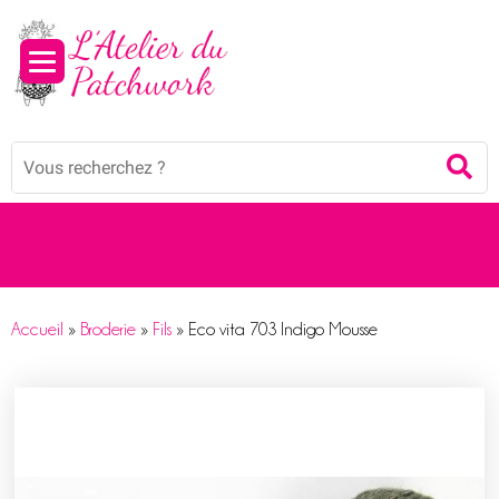
Mots
Re
clés
:
Accueil
»
Broderie
»
Fils
»
Eco vita 703 Indigo Mousse