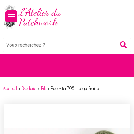
Panneau de gestion des cookies
Mots
Re
clés
:
Accueil
»
Broderie
»
Fils
»
Eco vita 705 Indigo Prairie