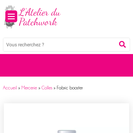
Panneau de gestion des cookies
Mots
Re
clés
:
Accueil
»
Mercerie
»
Colles
»
Fabric booster