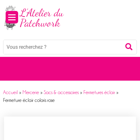
Panneau de gestion des cookies
Mots
Re
clés
:
Accueil
»
Mercerie
»
Sacs & accessoires
»
Fermetures éclair
»
Fermeture éclair coloris rose