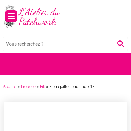
Panneau de gestion des cookies
Mots
Re
clés
:
Accueil
»
Broderie
»
Fils
»
Fil à quilter machine 987