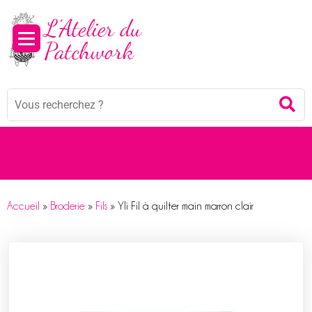
Mots
Re
clés
:
Accueil
»
Broderie
»
Fils
»
Yli Fil à quilter main marron clair