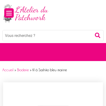
Panneau de gestion des cookies
Mots
Re
clés
:
Accueil
»
Broderie
»
fil à Sashiko bleu marine