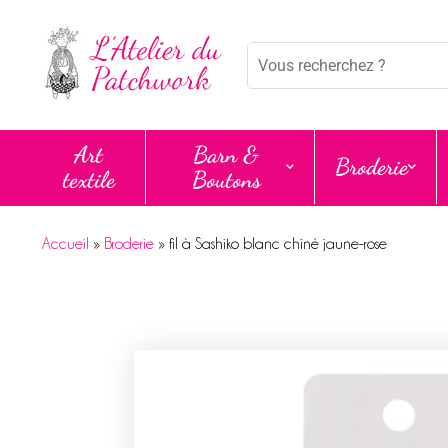
Mots
clés
:
Art
Barn &
Broderie
textile
Boutons
Accueil
»
Broderie
»
fil à Sashiko blanc chiné jaune-rose