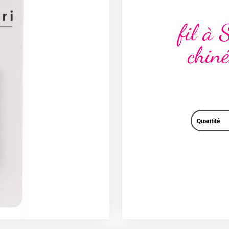
fil à 
chin
Quantité