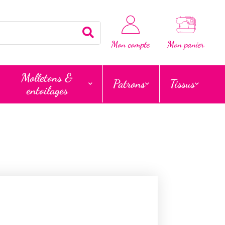
Rechercher
Mon compte
Mon panier
Molletons &
Patrons
Tissus
entoilages