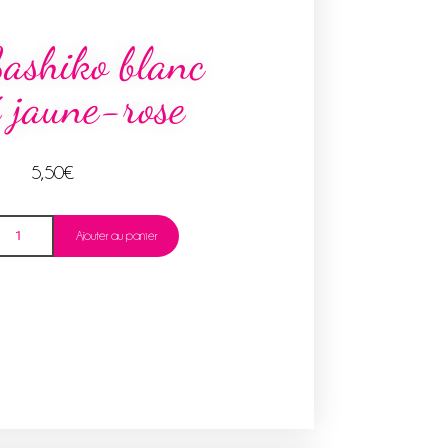
Sashiko blanc
é jaune-rose
5,50
€
Ajouter au panier