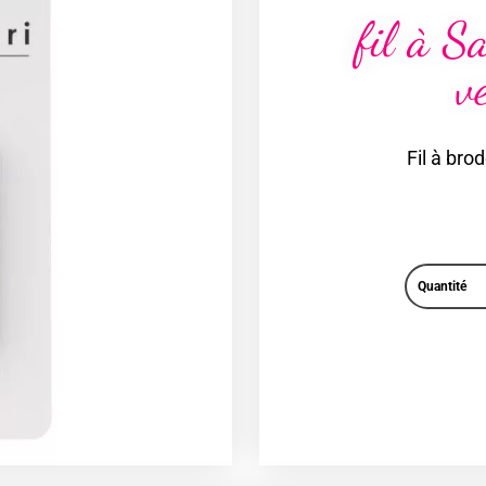
fil à S
v
Fil à bro
Quantité