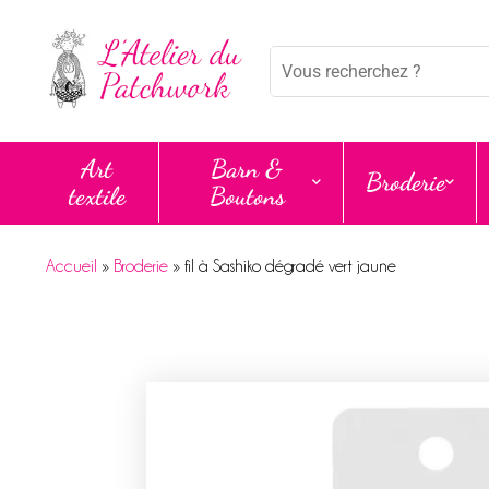
Mots
clés
:
Art
Barn &
Broderie
textile
Boutons
Accueil
»
Broderie
»
fil à Sashiko dégradé vert jaune