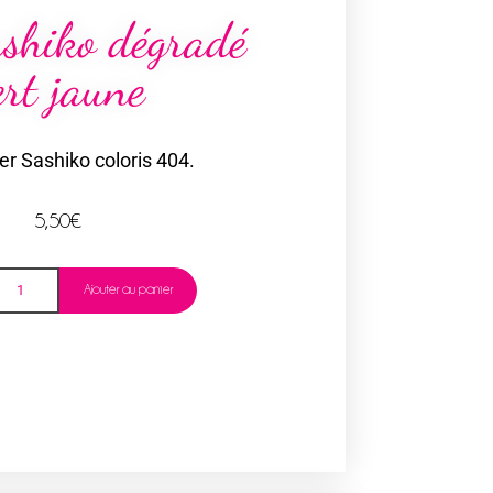
ashiko dégradé
ert jaune
der Sashiko coloris 404.
5,50
€
Ajouter au panier