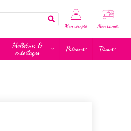
Rechercher
Mon compte
Mon panier
Molletons &
Patrons
Tissus
entoilages