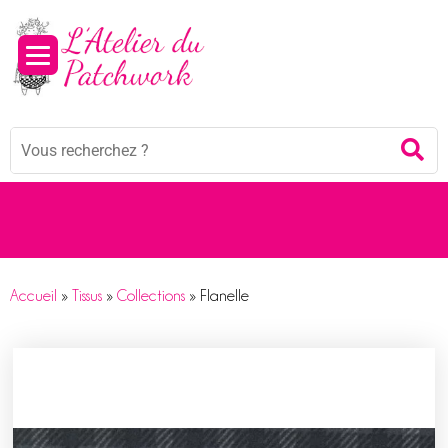
Mots
Re
clés
:
Accueil
»
Tissus
»
Collections
»
Flanelle