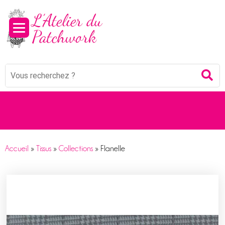
Mots
Re
clés
:
Accueil
»
Tissus
»
Collections
»
Flanelle